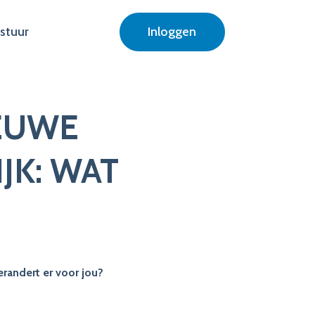
stuur
Inloggen
EUWE
JK: WAT
erandert er voor jou?