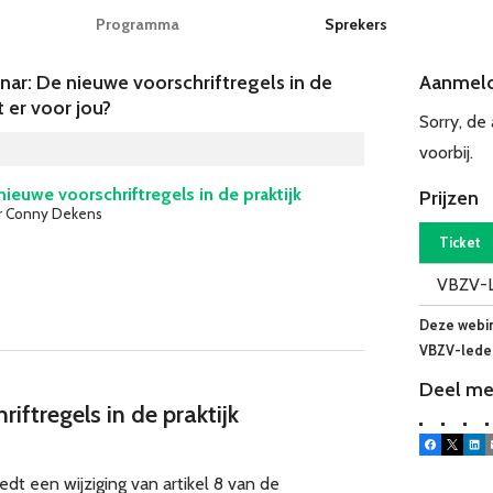
Programma
Sprekers
r: De nieuwe voorschriftregels in de
Aanmel
t er voor jou?
Sorry, de
voorbij.
nieuwe voorschriftregels in de praktijk
Prijzen
r Conny Dekens
Ticket
VBZV-
Deze webina
VBZV-lede
Deel me
iftregels in de praktijk
Facebook
X
Lin
t een wijziging van artikel 8 van de