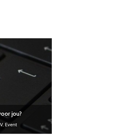
voor jou?
V, Event