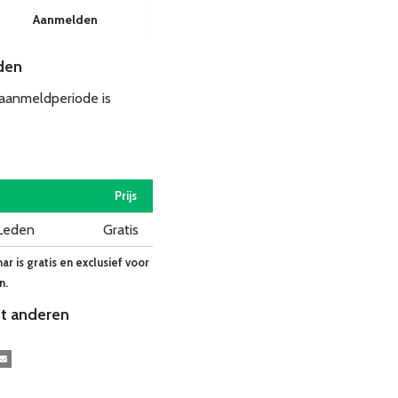
Aanmelden
den
 aanmeldperiode is
Prijs
Leden
Gratis
r is gratis en exclusief voor
n.
t anderen
kedIn
E-mail