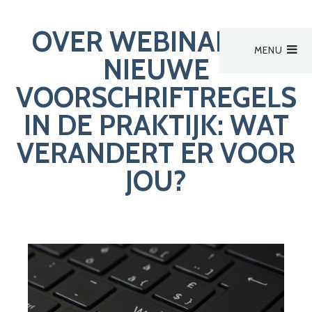
OVER WEBINAR: DE
MENU
Hoofdmenu
NIEUWE
Activiteiten
VOORSCHRIFTREGELS
Activiteiten
Activiteit van derden
IN DE PRAKTIJK: WAT
VERANDERT ER VOOR
Zoek een verpleegkundige
Nieuws
JOU?
Bestuur
Aanmelden