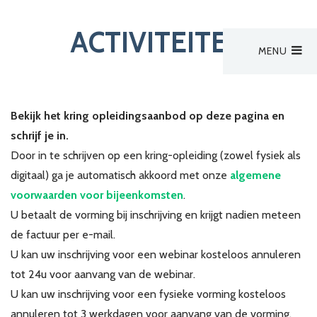
ACTIVITEITEN
MENU
Hoofdmenu
Activiteiten
Activiteiten
Bekijk het kring opleidingsaanbod op deze pagina en
Activiteit van derden
schrijf je in.
Zoek een verpleegkundige
Door in te schrijven op een kring-opleiding (zowel fysiek als
Nieuws
digitaal) ga je automatisch akkoord met onze
algemene
Bestuur
voorwaarden voor bijeenkomsten
.
U betaalt de vorming bij inschrijving en krijgt nadien meteen
de factuur per e-mail.
Aanmelden
U kan uw inschrijving voor een webinar kosteloos annuleren
tot 24u voor aanvang van de webinar.
U kan uw inschrijving voor een fysieke vorming kosteloos
annuleren tot 3 werkdagen voor aanvang van de vorming.