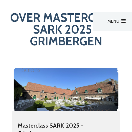
OVER MASTERCLASS
MENU
Hoofdmenu
SARK 2025 -
Activiteiten
GRIMBERGEN
Activiteiten
Activiteit van derden
Zoek een verpleegkundige
Nieuws
Bestuur
Aanmelden
Masterclass SARK 2025 -